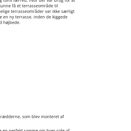
og tomt lærred, hvor der var brug for at
kunne få et terrasseområde til
elige terrasseområder var ikke særligt
ve en ny terrasse, inden de kiggede
d højbede.
sebrædderne, som blev monteret af
ne en perfekt ramme om hver side af