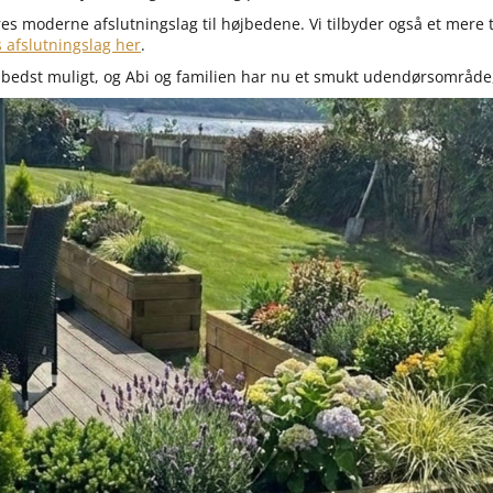
res moderne afslutningslag til højbedene. Vi tilbyder også et mere t
 afslutningslag her
.
bedst muligt, og Abi og familien har nu et smukt udendørsområde