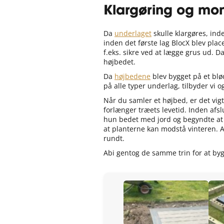
Klargøring og mon
Da
underlaget
skulle klargøres, ind
inden det første lag BlocX blev plac
f.eks. sikre ved at lægge grus ud. 
højbedet.
Da
højbedene
blev bygget på et blø
på alle typer underlag, tilbyder vi o
Når du samler et højbed, er det vig
forlænger træets levetid. Inden afsl
hun bedet med jord og begyndte a
at planterne kan modstå vinteren. Ab
rundt.
Abi gentog de samme trin for at b