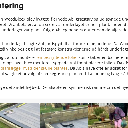
tering
en WoodBlocX blev bygget, fjernede Abi græstørv og udjævnede unde
eret. Vi anbefaler, at du sikrer, at underlaget er helt plant, inden
Da underlaget var plant, fulgte Abi og hendes datter den detaljered
dt underlag, brugte Abi jordspyd til at forankre højbedene. Da Wo
gså vinkelbeslag til at fastgøre konstruktionerne på hårdt underlagt 
tigt, at du monterer
en beskyttende folie
, som skaber en barriere m
utningslaget blev monteret, sørgede Abi for at placere folien. Da af
t
planlægge, hvad der skulle plantes
. Da Abis have ofte er udsat for 
i valgte et udvalg af stedsegrønne planter, bl.a. hebe og lyng, så h
ygge det andet højbed. Det skabte en symmetrisk ramme om det ny