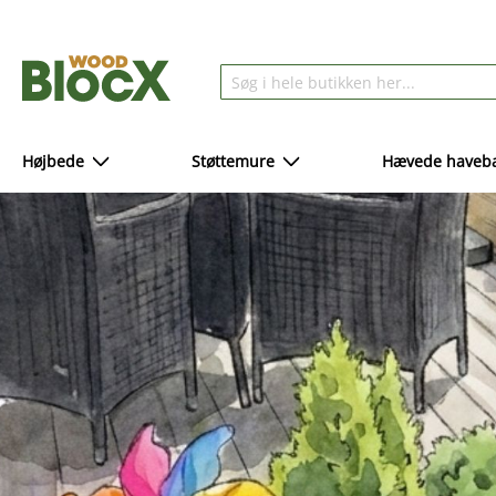
Højbede
Støttemure
Hævede haveba