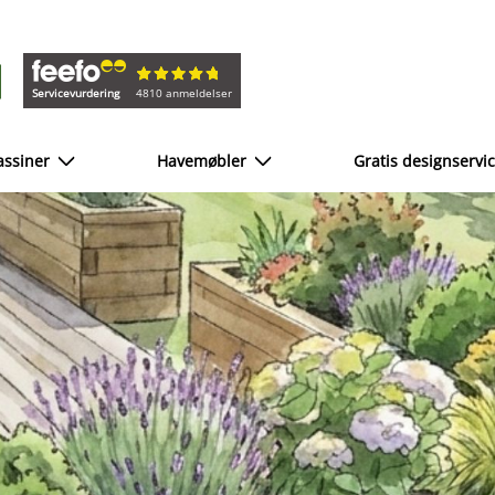
Servicevurdering
4810 anmeldelser
ssiner
Havemøbler
Gratis designservi