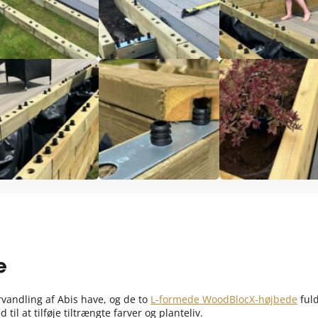
e
vandling af Abis have, og de to
L-formede WoodBlocX-højbede
fuld
til at tilføje tiltrængte farver og planteliv.