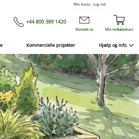
Skip
Min konto
Log ind
to
Content
+44 800 389 1420
Kontakt os
Min indkøbskurv
ce
Kommercielle projekter
Hjælp og info