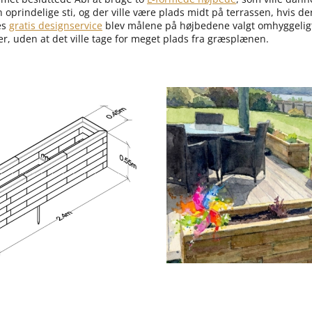
en oprindelige sti, og der ville være plads midt på terrassen, hvis d
es
gratis designservice
blev målene på højbedene valgt omhyggeligt, d
er, uden at det ville tage for meget plads fra græsplænen.