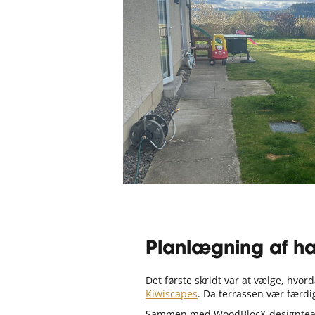
Planlægning af h
Det første skridt var at vælge, hvo
Kiwiscapes
. Da terrassen vær færdig
Sammen med WoodBlocX-designteam