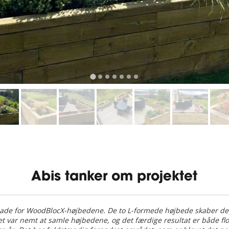
Abis tanker om projektet
g glade for WoodBlocX-højbedene. De to L-formede højbede skaber 
et var nemt at samle højbedene, og det færdige resultat er både flo