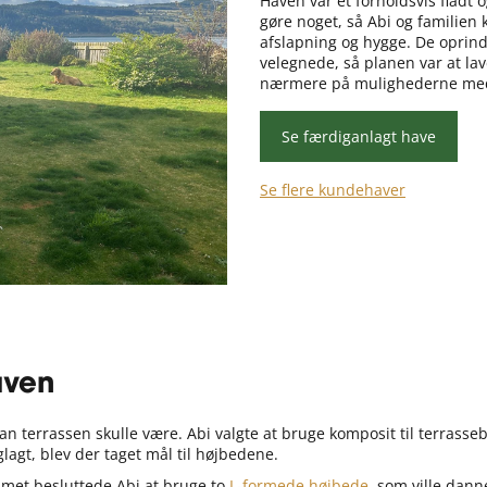
Haven var et forholdsvis fladt 
gøre noget, så Abi og familien 
afslapning og hygge. De oprind
velegnede, så planen var at la
nærmere på mulighederne me
Se færdiganlagt have
Se flere kundehaver
aven
rdan terrassen skulle være. Abi valgte at bruge komposit til terras
lagt, blev der taget mål til højbedene.
et besluttede Abi at bruge to
L-formede højbede
, som ville dan