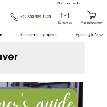
Skip
Min konto
Log ind
to
Content
+44 800 389 1420
Kontakt os
Min indkøbskurv
ce
Kommercielle projekter
Hjælp og info
aver