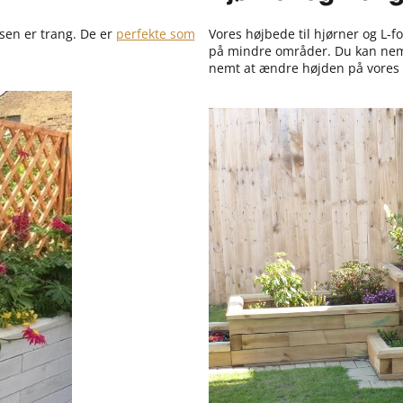
dsen er trang. De er
perfekte som
Vores højbede til hjørner og L-f
på mindre områder. Du kan nemt f
nemt at ændre højden på vores 