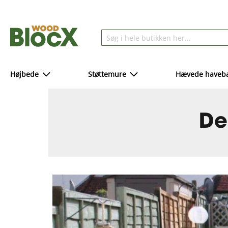
Højbede
Støttemure
Hævede haveba
De