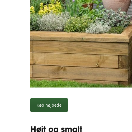
Køb højbede
Højt og smalt