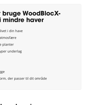
t bruge WoodBlocX-
i mindre haver
ivet i din have
 atmosfære
e planter
typer underlag
gge
orm, der passer til dit område