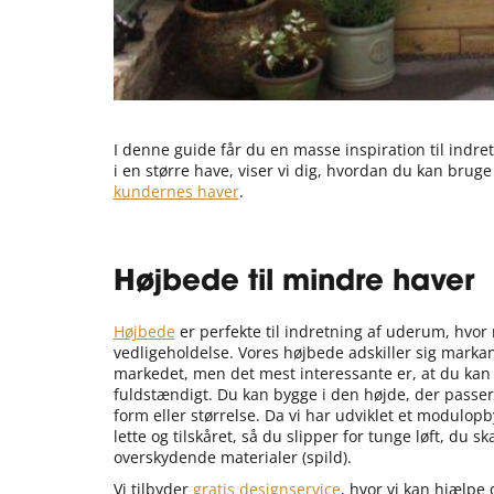
I denne guide får du en masse inspiration til indr
i en større have, viser vi dig, hvordan du kan brug
kundernes haver
.
Højbede til mindre haver
Højbede
er perfekte til indretning af uderum, hvo
vedligeholdelse. Vores højbede adskiller sig markan
markedet, men det mest interessante er, at du kan
fuldstændigt. Du kan bygge i den højde, der passer
form eller størrelse. Da vi har udviklet et modulop
lette og tilskåret, så du slipper for tunge løft, du s
overskydende materialer (spild).
Vi tilbyder
gratis designservice
, hvor vi kan hjælpe 