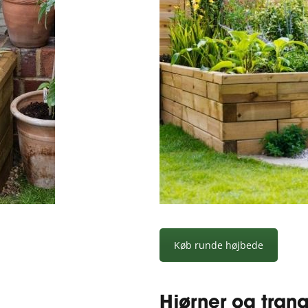
Køb runde højbede
Hjørner og tran