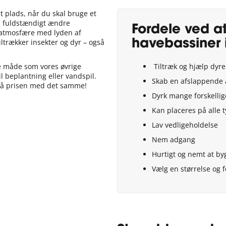
t plads, når du skal bruge et
n fuldstændigt ændre
Fordele ved a
 atmosfære med lyden af
ltrækker insekter og dyr – også
havebassiner 
 måde som vores øvrige
Tiltræk og hjælp dyrel
l beplantning eller vandspil.
Skab en afslappende
 få prisen med det samme!
Dyrk mange forskellig
Kan placeres på alle 
Lav vedligeholdelse
Nem adgang
Hurtigt og nemt at by
Vælg en størrelse og f