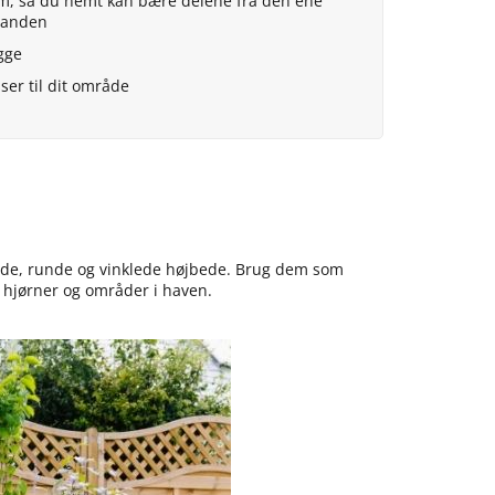
, så du nemt kan bære delene fra den ene
n anden
gge
ser til dit område
ede, runde og vinklede højbede. Brug dem som
 hjørner og områder i haven.