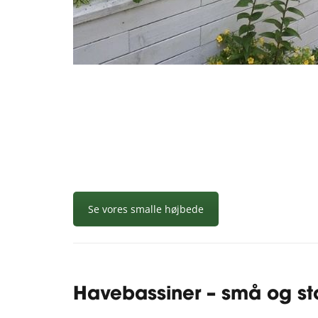
Se vores smalle højbede
Havebassiner – små og st