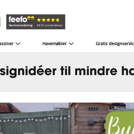
Servicevurdering
4810 anmeldelser
ssiner
Havemøbler
Gratis designservi
signidéer til mindre h