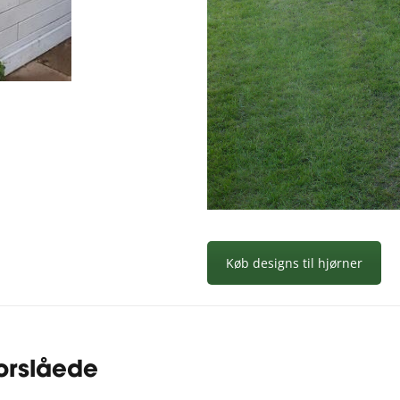
Køb designs til hjørner
orslåede