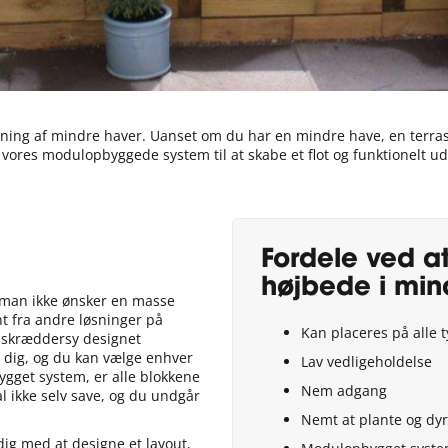
etning af mindre haver. Uanset om du har en mindre have, en terras
e vores modulopbyggede system til at skabe et flot og funktionelt u
Fordele ved a
højbede i min
r man ikke ønsker en masse
t fra andre løsninger på
Kan placeres på alle 
 skræddersy designet
 dig, og du kan vælge enhver
Lav vedligeholdelse
bygget system, er alle blokkene
Nem adgang
kal ikke selv save, og du undgår
Nemt at plante og dyr
dig med at designe et layout,