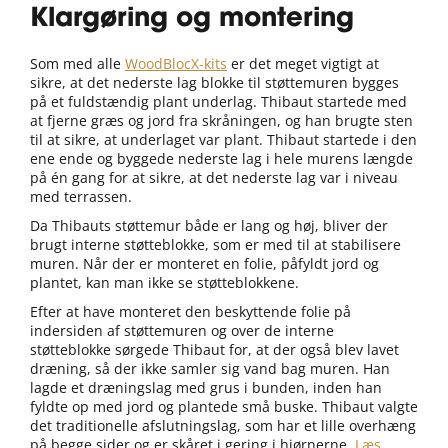
Klargøring og montering
Som med alle
WoodBlocX-kits
er det meget vigtigt at
sikre, at det nederste lag blokke til støttemuren bygges
på et fuldstændig plant underlag. Thibaut startede med
at fjerne græs og jord fra skråningen, og han brugte sten
til at sikre, at underlaget var plant. Thibaut startede i den
ene ende og byggede nederste lag i hele murens længde
på én gang for at sikre, at det nederste lag var i niveau
med terrassen.
Da Thibauts støttemur både er lang og høj, bliver der
brugt interne støtteblokke, som er med til at stabilisere
muren. Når der er monteret en folie, påfyldt jord og
plantet, kan man ikke se støtteblokkene.
Efter at have monteret den beskyttende folie på
indersiden af støttemuren og over de interne
støtteblokke sørgede Thibaut for, at der også blev lavet
dræning, så der ikke samler sig vand bag muren. Han
lagde et dræningslag med grus i bunden, inden han
fyldte op med jord og plantede små buske. Thibaut valgte
det traditionelle afslutningslag, som har et lille overhæng
på begge sider og er skåret i gering i hjørnerne.
Læs