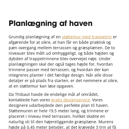
Planlægning af haven
Grundig planlægning af en
støttemur med trappetrin
er
afgørende for at sikre, at han får en både praktisk og
pæn overgang mellem terrassen og græsplænen. De to
niveauer blev målt ud omhyggeligt, og både højden og
dybden af trappetrinnene blev overvejet nøje. Under
planlægningen skal der også tages højde for, hvordan
trinnene passer med terrassen, og hvordan der kan
integreres planter i det færdige design. Når alle disse
detaljer er på plads fra starten, er det nemmere at sikre,
at en støttemur kan løse opgaven.
Da Thibaut havde de endelige mål af området,
kontaktede han vores
gratis designservice
. Vores
designere udarbejdede den perfekte plan til haven.
Støttemuren er hele 19,5 meter lang, og trinnene er
placeret i niveau med terrassen, hvilket skabte en
naturlig sti til den højereliggende græsplæne. Murens
højde på 0,45 meter betyder, at det krævede 3 trin at få