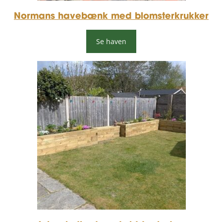
Normans havebænk med blomsterkrukker
Se haven