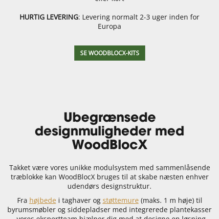
HURTIG LEVERING
: Levering normalt 2-3 uger inden for
Europa
SE WOODBLOCX-KITS
Ubegrænsede
designmuligheder med
WoodBlocX
Takket være vores unikke modulsystem med sammenlåsende
træblokke kan WoodBlocX bruges til at skabe næsten enhver
udendørs designstruktur.
Fra
højbede
i taghaver og
støttemure
(maks. 1 m høje) til
byrumsmøbler og siddepladser med integrerede plantekasser
– vores ekspertteam hjælper dig med at designe en løsning,