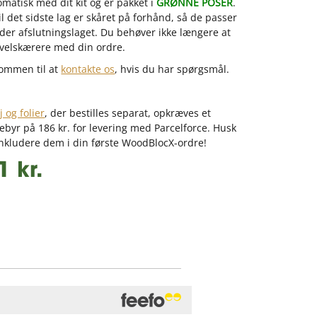
omatisk med dit kit og er pakket i
GRØNNE POSER
.
il det sidste lag er skåret på forhånd, så de passer
der afslutningslaget. Du behøver ikke længere at
yvelskærere med din ordre.
kommen til at
kontakte os
, hvis du har spørgsmål.
 og folier
, der bestilles separat, opkræves et
ebyr på 186 kr. for levering med Parcelforce. Husk
inkludere dem i din første WoodBlocX-ordre!
1 kr.