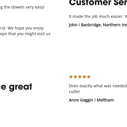
Customer Ser
ng the dowels very easy!
It made the job much easier. W
John
i Banbridge, Northern Ir
Carol. We hope you enjoy
ope that you might visit us
Does exactly what was needed.
ce great
cutter
Anne Goggin
i Meltham