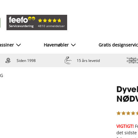
Servicevurdering
4810 anmeldelser
ssiner
Havemøbler
Gratis designservi
Siden 1998
15 års levetid
IG
Dyve
NØD
VIGTIGT!
F
det sidste