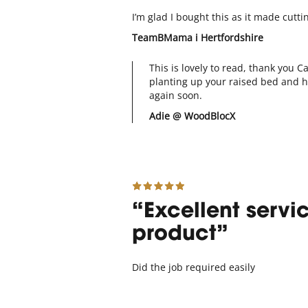
I’m glad I bought this as it made cutti
TeamBMama
i Hertfordshire
This is lovely to read, thank you 
planting up your raised bed and h
again soon.
Adie @ WoodBlocX
Excellent servi
product
Did the job required easily