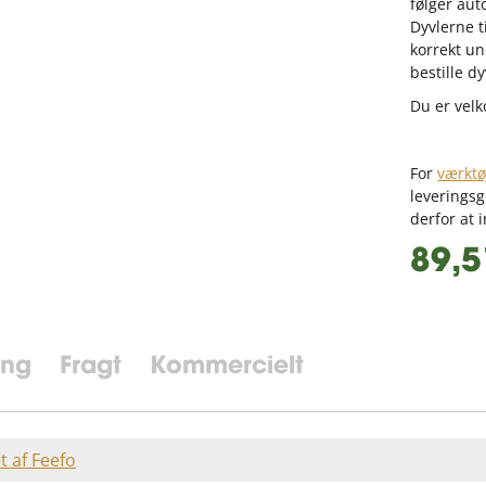
følger aut
Dyvlerne t
korrekt un
bestille d
Du er vel
For
værktøj
leveringsg
derfor at 
89,5
ing
Fragt
Kommercielt
et af Feefo