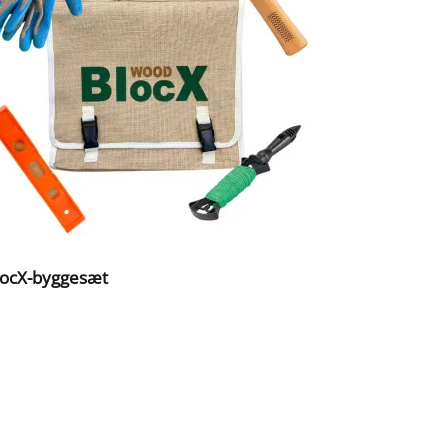
ocX-byggesæt