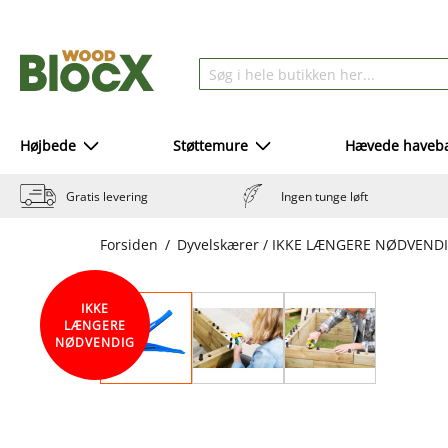
Højbede
Støttemure
Hævede haveba
Gratis levering
Ingen tunge løft
Forsiden
Dyvelskærer / IKKE LÆNGERE NØDVEND
IKKE
LÆNGERE
NØDVENDIG