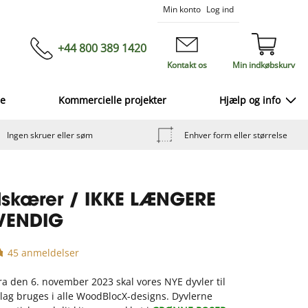
Skip
Min konto
Log ind
to
Content
+44 800 389 1420
Kontakt os
Min indkøbskurv
ce
Kommercielle projekter
Hjælp og info
Ingen skruer eller søm
Enhver form eller størrelse
lskærer / IKKE LÆNGERE
VENDIG
45 anmeldelser
ra den 6. november 2023 skal vores NYE dyvler til
 lag bruges i alle WoodBlocX-designs. Dyvlerne