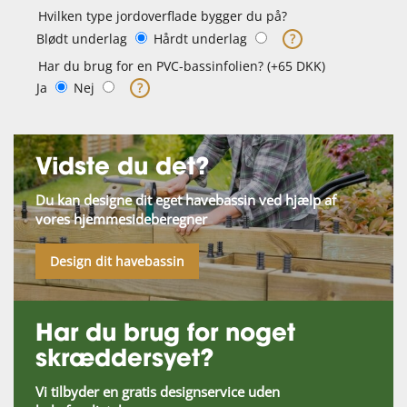
Hvilken type jordoverflade bygger du på?
Blødt underlag
Hårdt underlag
?
Har du brug for en PVC-bassinfolien? (+65 DKK)
Ja
Nej
?
Vidste du det?
Du kan designe dit eget havebassin ved hjælp af
vores hjemmesideberegner
Design dit havebassin
Har du brug for noget
skræddersyet?
Vi tilbyder en gratis designservice uden