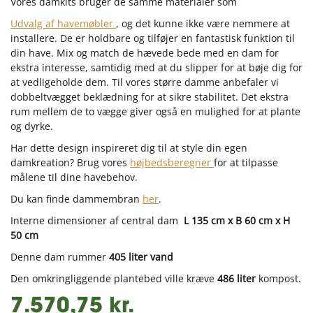
Vores damkits bruger de samme materialer som
Udvalg af havemøbler
, og det kunne ikke være nemmere at
installere. De er holdbare og tilføjer en fantastisk funktion til
din have. Mix og match de hævede bede med en dam for
ekstra interesse, samtidig med at du slipper for at bøje dig for
at vedligeholde dem. Til vores større damme anbefaler vi
dobbeltvægget beklædning for at sikre stabilitet. Det ekstra
rum mellem de to vægge giver også en mulighed for at plante
og dyrke.
Har dette design inspireret dig til at style din egen
damkreation? Brug vores
højbedsberegner
for at tilpasse
målene til dine havebehov.
Du kan finde dammembran
her
.
Interne dimensioner af central dam
L 135 cm x B 60 cm x H
50 cm
Denne dam rummer
405 liter vand
Den omkringliggende plantebed ville kræve
486 liter
kompost.
7.570,75 kr.