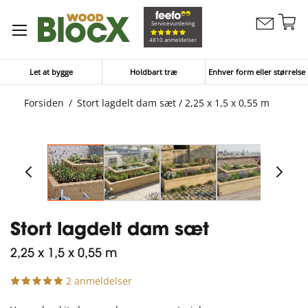
Sk
Servicevurdering
Kontakt
to
Min ind
4810 anmeldelser
os
Co
Let at bygge
Holdbart træ
Enhver form eller størrelse
Forsiden
Stort lagdelt dam sæt / 2,25 x 1,5 x 0,55 m
Stort lagdelt dam sæt
2,25 x 1,5 x 0,55 m
2 anmeldelser