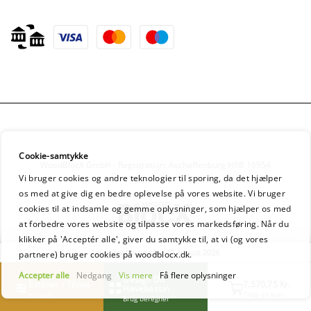
Cookie-samtykke
WoodBlocX GmbH - Registration: Aschaffenburg HRB 16954
Vi bruger cookies og andre teknologier til sporing, da det hjælper
os med at give dig en bedre oplevelse på vores website. Vi bruger
cookies til at indsamle og gemme oplysninger, som hjælper os med
at forbedre vores website og tilpasse vores markedsføring. Når du
klikker på 'Acceptér alle', giver du samtykke til, at vi (og vores
Levering fra onsdag 19 august 2026
partnere) bruger cookies på woodblocx.dk.
Accepter alle
Nedgang
Vis mere
Få flere oplysninger
Design Dit
Estimer / Tilpas
7.570,75 Kr.
Havebassin
Kit-valg
Tilføj til kurv
Brug beregner