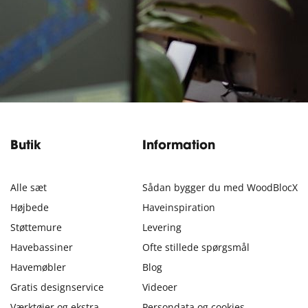
Butik
Information
Alle sæt
Sådan bygger du med WoodBlocX
Højbede
Haveinspiration
Støttemure
Levering
Havebassiner
Ofte stillede spørgsmål
Havemøbler
Blog
Gratis designservice
Videoer
Værktøjer og ekstra
Persondata og cookies