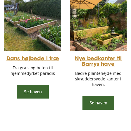
Dans højbede i træ
Nye bedkanter til
Barrys have
Fra græs og beton til
hjemmedyrket paradis
Bedre plantehøjde med
skræddersyede kanter i
haven.
Se haven
Se haven