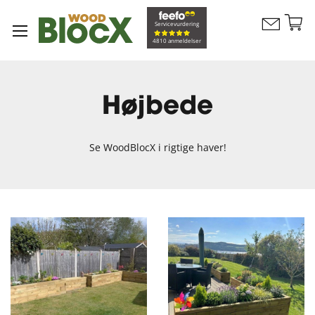
Sk
Servicevurdering
Kontakt
to
Min ind
4810 anmeldelser
os
Co
Højbede
Se WoodBlocX i rigtige haver!