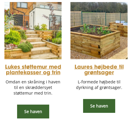
Lukes støttemur med
Laures højbede til
plantekasser og trin
grøntsager
Omdan en skråning i haven
L-formede højbede til
til en skræddersyet
dyrkning af grøntsager.
støttemur med trin.
Se haven
Se haven