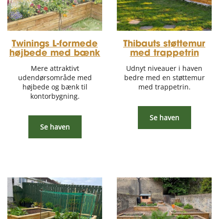
Thibauts støttemur
Twinings L-formede
med trappetrin
højbede med bænk
Udnyt niveauer i haven
Mere attraktivt
bedre med en støttemur
udendørsområde med
med trappetrin.
højbede og bænk til
kontorbygning.
Se haven
Se haven