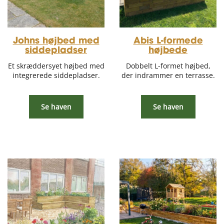
Johns højbed med
Abis L-formede
siddepladser
højbede
Et skræddersyet højbed med
Dobbelt L-formet højbed,
integrerede siddepladser.
der indrammer en terrasse.
Se haven
Se haven