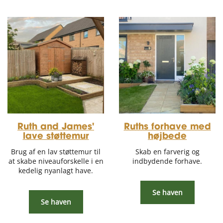
Ruth and James'
Ruths forhave med
lave støttemur
højbede
Brug af en lav støttemur til
Skab en farverig og
at skabe niveauforskelle i en
indbydende forhave.
kedelig nyanlagt have.
Se haven
Se haven